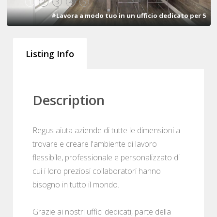
1
2
3
4
5
#Lavora a modo tuo in un ufficio dedicato per 5
Listing Info
Description
Regus aiuta aziende di tutte le dimensioni a
trovare e creare l'ambiente di lavoro
flessibile, professionale e personalizzato di
cui i loro preziosi collaboratori hanno
bisogno in tutto il mondo.
Grazie ai nostri uffici dedicati, parte della