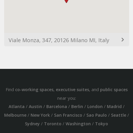
Viale Monza, 347, 20126 Milano MI, Italy
Find
,
, and
co-working spaces
executive suites
public spaces
near you:
/
/
/
/
/
/
Atlanta
Austin
Barcelona
Berlin
London
Madrid
/
/
/
/
/
Melbourne
New York
San Francisco
Sao Paulo
Seattle
/
/
/
Sydney
Toronto
Washington
Tokyo