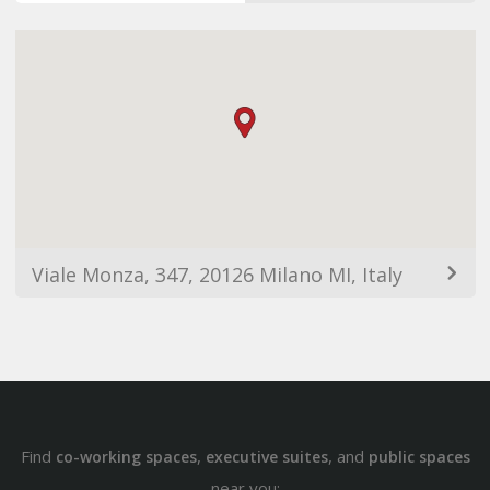
Viale Monza, 347, 20126 Milano MI, Italy
Find
,
, and
co-working spaces
executive suites
public spaces
near you: