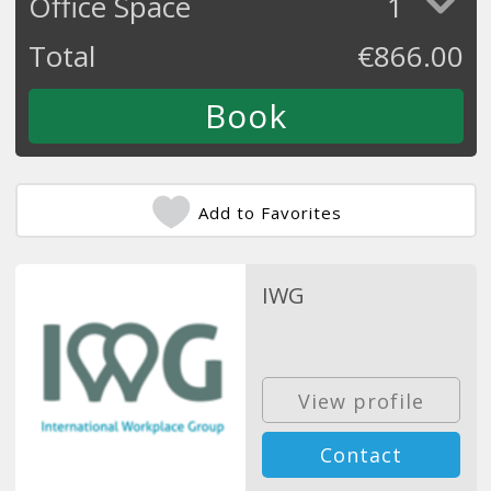
Office Space
1
Total
€
866.00
Add to Favorites
IWG
View profile
Contact