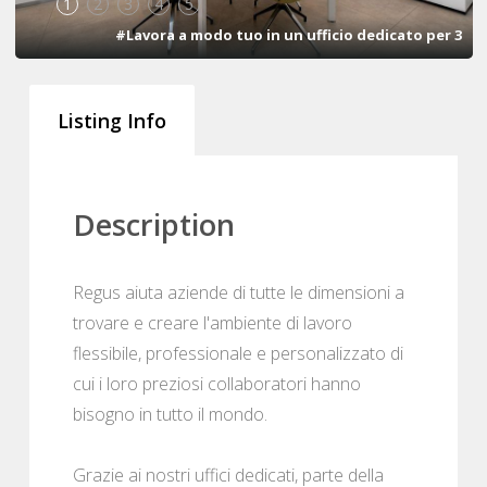
1
2
3
4
5
#Lavora a modo tuo in un ufficio dedicato per 3
Listing Info
Description
Regus aiuta aziende di tutte le dimensioni a
trovare e creare l'ambiente di lavoro
flessibile, professionale e personalizzato di
cui i loro preziosi collaboratori hanno
bisogno in tutto il mondo.
Grazie ai nostri uffici dedicati, parte della