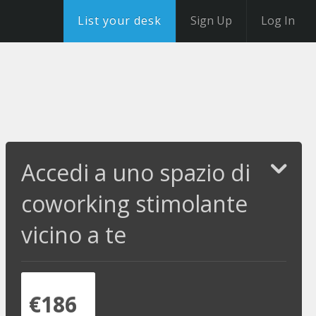
List your desk
Sign Up
Log In
Accedi a uno spazio di
coworking stimolante
vicino a te
€186