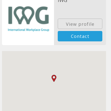
IWG
View profile
Contact