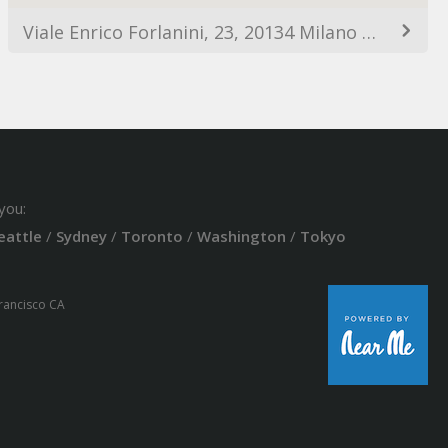
Viale Enrico Forlanini, 23, 20134 Milano MI, Italy
you:
eattle
/
Sydney
/
Toronto
/
Washington
/
Tokyo
Francisco CA