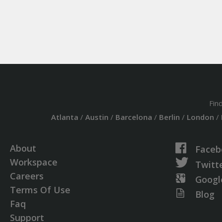
Fin
Atlanta
/
Austin
/
Barcelona
/
Berlin
/
London
/
About
Faceb
Workspace
Twitt
Careers
Googl
Terms Of Use
Blog
Faq
Support