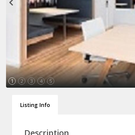
1
2
3
4
5
Listing Info
Description