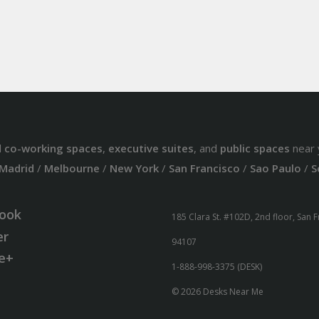
d
co-working spaces
,
executive suites
, and
public spaces
near 
Madrid
/
Melbourne
/
New York
/
San Francisco
/
Sao Paulo
/
S
ook
185 Clara St. #102D, 2nd floor, San 
er
94107
e+
1-888-998-3375 (DESK)
© 2026 Desks Near Me