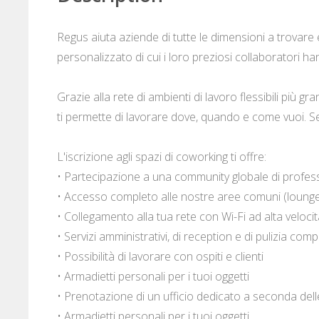
Regus aiuta aziende di tutte le dimensioni a trovare e
personalizzato di cui i loro preziosi collaboratori h
Grazie alla rete di ambienti di lavoro flessibili più g
ti permette di lavorare dove, quando e come vuoi. Sen
L'iscrizione agli spazi di coworking ti offre:
• Partecipazione a una community globale di profess
• Accesso completo alle nostre aree comuni (lounge, 
• Collegamento alla tua rete con Wi-Fi ad alta velocit
• Servizi amministrativi, di reception e di pulizia com
• Possibilità di lavorare con ospiti e clienti
• Armadietti personali per i tuoi oggetti
• Prenotazione di un ufficio dedicato a seconda del
• Armadietti personali per i tuoi oggetti