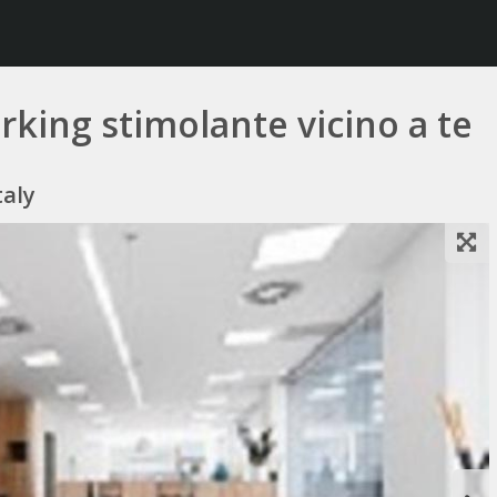
rking stimolante vicino a te
taly