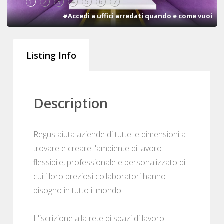
1
2
3
4
5
6
7
#Accedi a uffici arredati quando e come vuoi
Listing Info
Description
Regus aiuta aziende di tutte le dimensioni a
trovare e creare l'ambiente di lavoro
flessibile, professionale e personalizzato di
cui i loro preziosi collaboratori hanno
bisogno in tutto il mondo.
L'iscrizione alla rete di spazi di lavoro