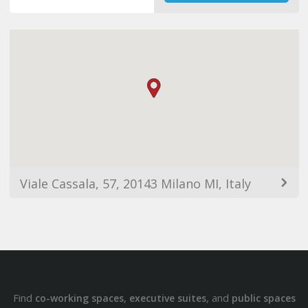
Viale Cassala, 57, 20143 Milano MI, Italy
Find
,
, and
co-working spaces
executive suites
public spaces