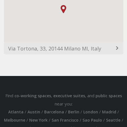
Via Tortona, 33, 20144 Milano MI, Italy
Find
,
, and
co-working spaces
executive suites
public spaces
near you:
/
/
/
/
/
/
Atlanta
Austin
Barcelona
Berlin
London
Madrid
/
/
/
/
/
Melbourne
New York
San Francisco
Sao Paulo
Seattle