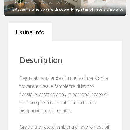
1
2
3
4
5
6
7
#Accedi a uno spazio di coworking stimolante vicino a te
Listing Info
Description
Regus aiuta aziende di tutte le dimensioni a
trovare e creare l'ambiente di lavoro
flessibile, professionale e personalizzato di
cui i loro preziosi collaboratori hanno
bisogno in tutto il mondo.
Grazie alla rete di ambienti di lavoro flessibili