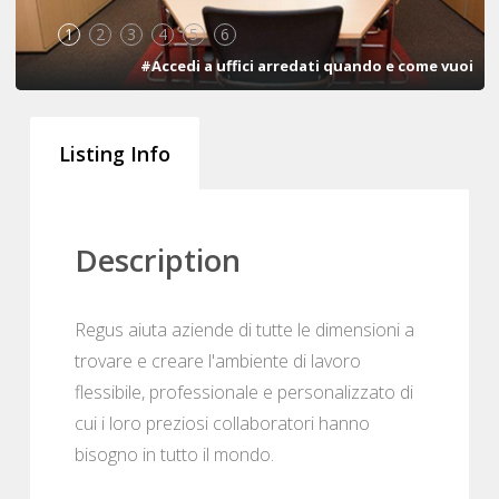
1
2
3
4
5
6
#Accedi a uffici arredati quando e come vuoi
Listing Info
Description
Regus aiuta aziende di tutte le dimensioni a
trovare e creare l'ambiente di lavoro
flessibile, professionale e personalizzato di
cui i loro preziosi collaboratori hanno
bisogno in tutto il mondo.