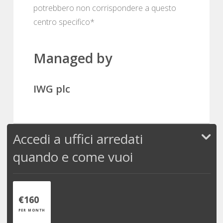
potrebbero non corrispondere a questo
centro specifico*
Managed by
IWG plc
Accedi a uffici arredati
quando e come vuoi
€160
PER MONTH