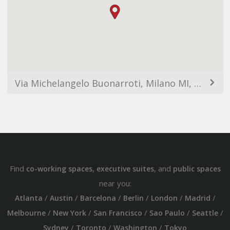
Via Michelangelo Buonarroti, Milano MI, Italy
Find
,
, and
co-working spaces
executive suites
public spaces
near you:
/
/
/
/
/
/
Atlanta
Austin
Barcelona
Berlin
London
Madrid
/
/
/
/
/
Melbourne
New York
San Francisco
Sao Paulo
Seattle
/
/
/
Sydney
Toronto
Washington
Tokyo