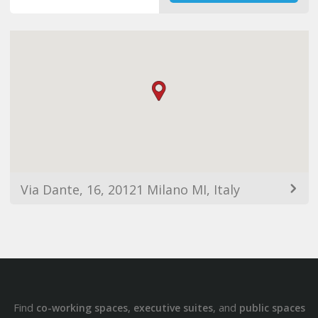
Via Dante, 16, 20121 Milano MI, Italy
Find
,
, and
co-working spaces
executive suites
public spaces