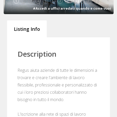
1
2
3
4
5
6
7
8
9
10
11
12
#Accedi a uffici arredati quando e come vuoi
Listing Info
Description
Regus aiuta aziende di tutte le dimensioni a
trovare e creare l'ambiente di lavoro
flessibile, professionale e personalizzato di
cui i loro preziosi collaboratori hanno
bisogno in tutto il mondo.
L'iscrizione alla rete di spazi di lavoro