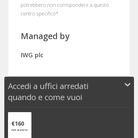
potrebbero non corrispondere a questo
centro specifico*
Managed by
IWG plc
Accedi a uffici arredati
quando e come vuoi
€160
PER MONTH