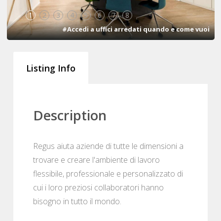
1
2
3
4
5
6
7
8
#Accedi a uffici arredati quando e come vuoi
Listing Info
Description
Regus aiuta aziende di tutte le dimensioni a
trovare e creare l'ambiente di lavoro
flessibile, professionale e personalizzato di
cui i loro preziosi collaboratori hanno
bisogno in tutto il mondo.