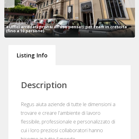
1
2
3
4
5
#Uffici arredati pronti all'uso pensati per team in crescita
(fino a 10 persone).
Listing Info
Description
Regus aiuta aziende di tutte le dimensioni a
trovare e creare l'ambiente di lavoro
flessibile, professionale e personalizzato di
cui i loro preziosi collaboratori hanno
bisogno in tutto il mondo.