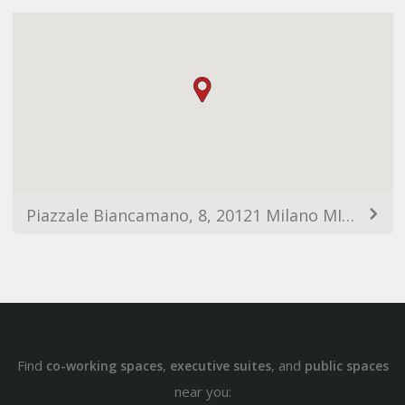
Piazzale Biancamano, 8, 20121 Milano MI, Italy
Find
,
, and
co-working spaces
executive suites
public spaces
near you: