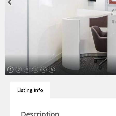
1
2
3
4
5
6
Listing Info
Description