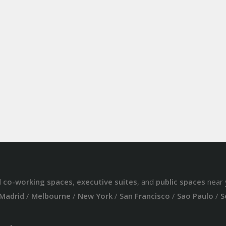
d
co-working spaces
,
executive suites
, and
public spaces
near 
Madrid
/
Melbourne
/
New York
/
San Francisco
/
Sao Paulo
/
S