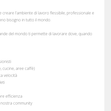
 creare l'ambiente di lavoro flessibile, professionale e
anno bisogno in tutto il mondo.
iù grande del mondo ti permette di lavorare dove, quando
ionisti
 cucine, aree caffè)
ta velocità
eti
ore efficienza
la nostra community