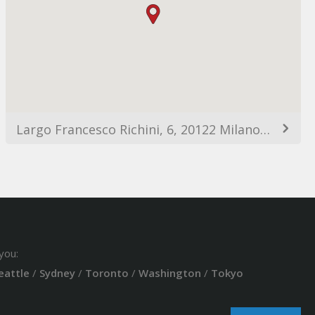
Largo Francesco Richini, 6, 20122 Milano MI, Italy
you:
eattle
/
Sydney
/
Toronto
/
Washington
/
Tokyo