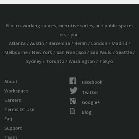
Find
,
, and
co-working spaces
executive suites
public spaces
near you:
/
/
/
/
/
/
Atlanta
Austin
Barcelona
Berlin
London
Madrid
/
/
/
/
/
Melbourne
New York
San Francisco
Sao Paulo
Seattle
/
/
/
Sydney
Toronto
Washington
Tokyo
About
Facebook
Workspace
Twitter
Careers
Google+
Terms Of Use
Blog
Faq
Support
Team