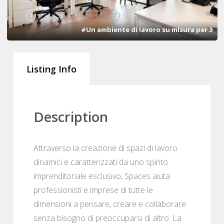
1
2
3
4
5
6
7
#Un ambiente di lavoro su misura per 3
Listing Info
Description
Attraverso la creazione di spazi di lavoro
dinamici e caratterizzati da uno spirito
imprenditoriale esclusivo, Spaces aiuta
professionisti e imprese di tutte le
dimensioni a pensare, creare e collaborare
senza bisogno di preoccuparsi di altro. La