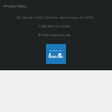
Privacy Policy
185 Clara St. #102D, 2nd floor, San Francisco CA 94107
1-888-998-3375 (DESK)
© 2026 Desks Near Me