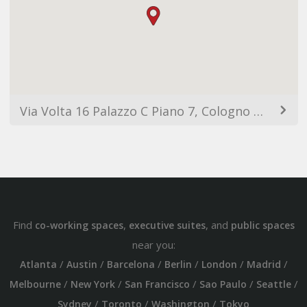
Via Volta 16 Palazzo C Piano 7, Cologno Monzese, 20093 Milan MI, Italy
Find
,
, and
co-working spaces
executive suites
public spaces
near you:
/
/
/
/
/
/
Atlanta
Austin
Barcelona
Berlin
London
Madrid
/
/
/
/
/
Melbourne
New York
San Francisco
Sao Paulo
Seattle
/
/
/
Sydney
Toronto
Washington
Tokyo