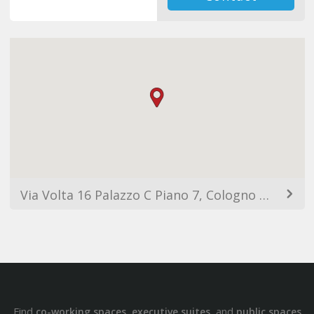
Via Volta 16 Palazzo C Piano 7, Cologno Monzese, 20093 Milan MI, Italy
Find
,
, and
co-working spaces
executive suites
public spaces