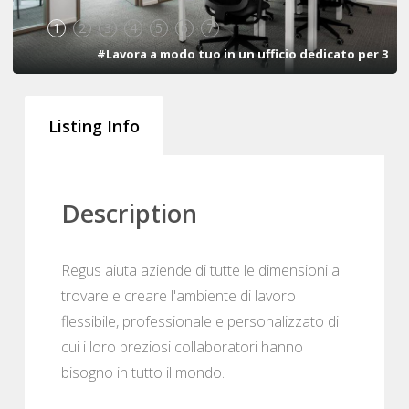
1
2
3
4
5
6
7
#Lavora a modo tuo in un ufficio dedicato per 3
Listing Info
Description
Regus aiuta aziende di tutte le dimensioni a
trovare e creare l'ambiente di lavoro
flessibile, professionale e personalizzato di
cui i loro preziosi collaboratori hanno
bisogno in tutto il mondo.