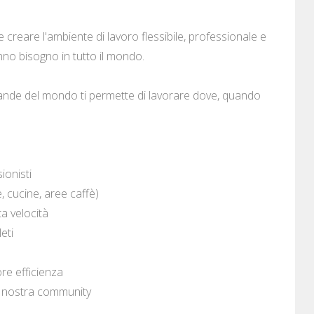
 creare l'ambiente di lavoro flessibile, professionale e
anno bisogno in tutto il mondo.
iù grande del mondo ti permette di lavorare dove, quando
ionisti
 cucine, aree caffè)
ta velocità
eti
ore efficienza
la nostra community