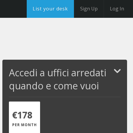
List your desk
Sign Up
Log In
Accedi a uffici arredati
quando e come vuoi
€178
PER MONTH