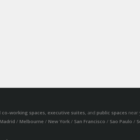
d
co-working spaces
,
executive suites
, and
public spaces
near 
Madrid
/
Melbourne
/
New York
/
San Francisco
/
Sao Paulo
/
S