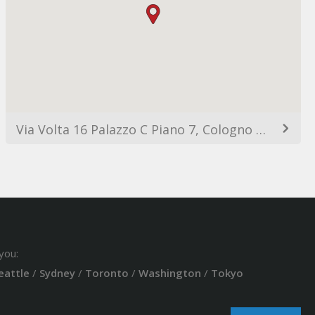
Via Volta 16 Palazzo C Piano 7, Cologno Monzese, 20093 Milan MI, Italy
you:
eattle
/
Sydney
/
Toronto
/
Washington
/
Tokyo