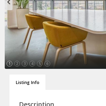
1
2
3
4
5
6
Listing Info
Description