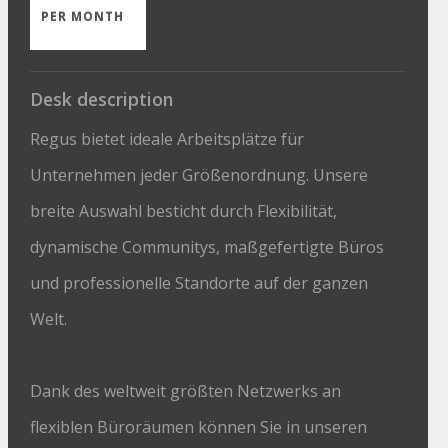
PER MONTH
Desk description
Regus bietet ideale Arbeitsplätze für
Unternehmen jeder Größenordnung. Unsere
breite Auswahl besticht durch Flexibilität,
dynamische Communitys, maßgefertigte Büros
und professionelle Standorte auf der ganzen
Welt.
Dank des weltweit größten Netzwerks an
flexiblen Büroräumen können Sie in unseren