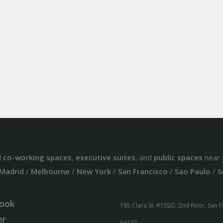
d
co-working spaces
,
executive suites
, and
public spaces
near 
Madrid
/
Melbourne
/
New York
/
San Francisco
/
Sao Paulo
/
S
ook
185 Clara St. #102D, 2nd floor, San 
er
94107