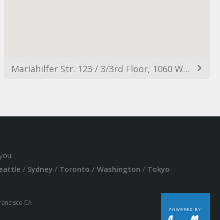
Mariahilfer Str. 123 / 3/3rd Floor, 1060 Wien, Austria
you:
eattle
/
Sydney
/
Toronto
/
Washington
/
Tokyo
Francisco CA