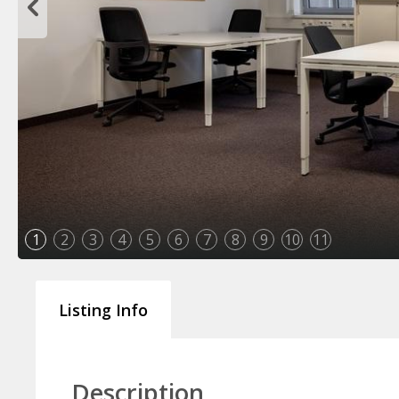
1
2
3
4
5
6
7
8
9
10
11
Listing Info
Description