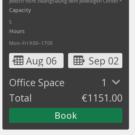
jedoch nicht zwangsläufig dem jeweiligen Center.*
Capacity
5
Hours
Mon–Fri 9:00–17:00
Aug 06
Sep 02
Office Space
1
Total
€
1151.00