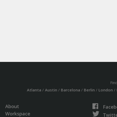
Fin
Atlanta
/
Austin
/
Barcelona
/
Berlin
/
London
/
About
Faceb
Workspace
Twitt