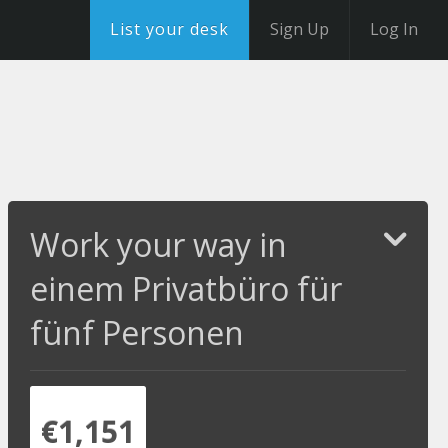
List your desk
Sign Up
Log In
Work your way in
einem Privatbüro für
fünf Personen
€1,151