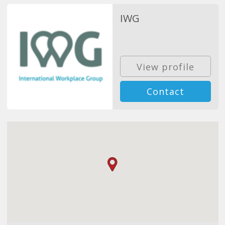
IWG
View profile
Contact