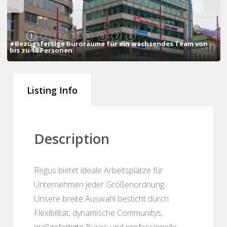
1
2
3
4
5
6
7
8
#Bezugsfertige Büroräume für ein wachsendes Team von
bis zu 10 Personen
Listing Info
Description
Regus bietet ideale Arbeitsplätze für
Unternehmen jeder Größenordnung.
Unsere breite Auswahl besticht durch
Flexibilität, dynamische Communitys,
maßgefertigte Büros und professionelle