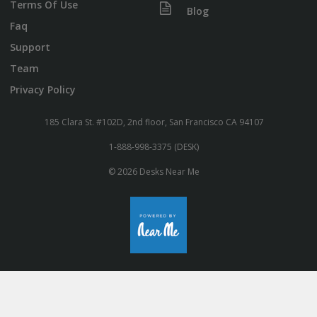
Terms Of Use
Blog
Faq
Support
Team
Privacy Policy
185 Clara St. #102D, 2nd floor, San Francisco CA 94107
1-888-998-3375 (DESK)
© 2026 Desks Near Me