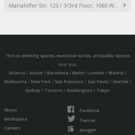
Mariahilfer Str. 123 / 3/3rd Floor, 1060 Wien, Austria
Find
,
, and
co-working spaces
executive suites
public spaces
near you:
/
/
/
/
/
/
Atlanta
Austin
Barcelona
Berlin
London
Madrid
/
/
/
/
/
Melbourne
New York
San Francisco
Sao Paulo
Seattle
/
/
/
Sydney
Toronto
Washington
Tokyo
About
Facebook
Workspace
Twitter
Careers
Google+