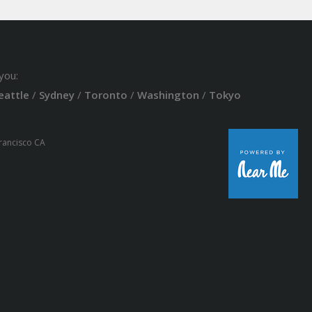
you:
eattle
/
Sydney
/
Toronto
/
Washington
/
Tokyo
Francisco CA