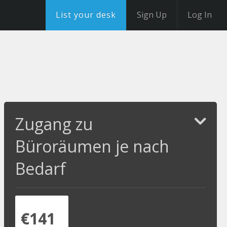
List your desk
Sign Up
Log In
Zugang zu
Büroräumen je nach
Bedarf
€141