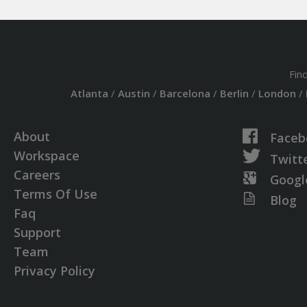
Fin
Atlanta
/
Austin
/
Barcelona
/
Berlin
/
London
/
About
Faceb
Workspace
Twitt
Careers
Googl
Terms Of Use
Blog
Faq
Support
Team
Privacy Policy