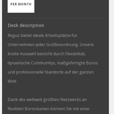
PER MONTH
Desk description
Regus bietet ideale Arbeitsplätze für
Unternehmen jeder Größenordnung. Unsere
breite Auswahl besticht durch Flexibilität,
dynamische Communitys, maßgefertigte Büros
und professionelle Standorte auf der ganzen
Welt.
Dank des weltweit größten Netzwerks an
flexiblen Büroräumen können Sie mit einer