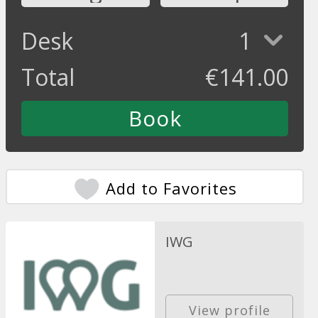
Desk
1
Total
€
141.00
Add to Favorites
IWG
View profile