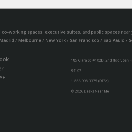
d
co-working spaces
,
executive suites
, and
public spaces
near 
Madrid
/
Melbourne
/
New York
/
San Francisco
/
Sao Paulo
/
S
ook
185 Clara St. #102D, 2nd floor, San 
er
94107
e+
1-888-998-3375 (DESK)
© 2026 Desks Near Me