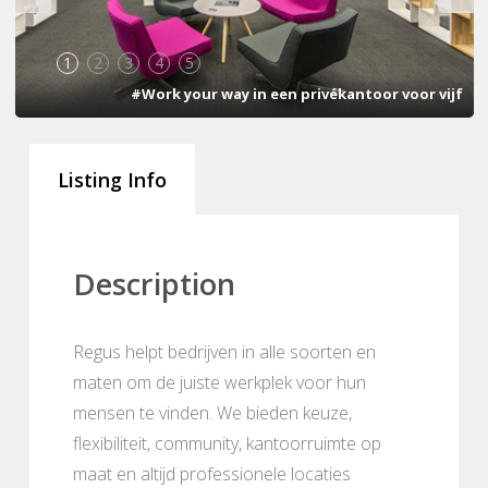
1
2
3
4
5
#Work your way in een privékantoor voor vijf
Listing Info
Description
Regus helpt bedrijven in alle soorten en
maten om de juiste werkplek voor hun
mensen te vinden. We bieden keuze,
flexibiliteit, community, kantoorruimte op
maat en altijd professionele locaties