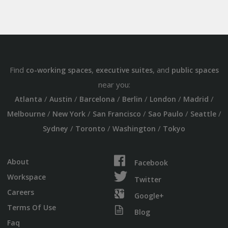
Find
,
, and
co-working spaces
executive suites
public spaces
near you:
/
/
/
/
/
/
Atlanta
Austin
Barcelona
Berlin
London
Madrid
/
/
/
/
/
Melbourne
New York
San Francisco
Sao Paulo
Seattle
/
/
/
Sydney
Toronto
Washington
Tokyo
About
Facebook
Workspace
Twitter
Careers
Google+
Terms Of Use
Blog
Faq