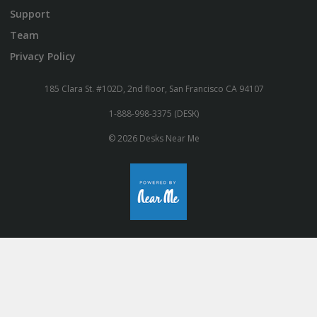
Support
Team
Privacy Policy
185 Clara St. #102D, 2nd floor, San Francisco CA 94107
1-888-998-3375 (DESK)
© 2026 Desks Near Me