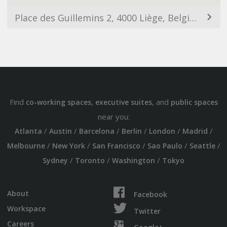
Place des Guillemins 2, 4000 Liège, Belgium
Find
,
, and
co-working spaces
executive suites
public spaces
near you:
/
/
/
/
/
/
Atlanta
Austin
Barcelona
Berlin
London
Madrid
/
/
/
/
/
Melbourne
New York
San Francisco
Sao Paulo
Seattle
/
/
/
Sydney
Toronto
Washington
Tokyo
About
Facebook
Workspace
Twitter
Careers