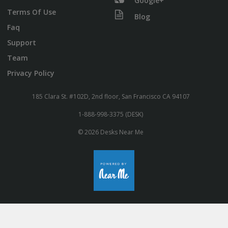
Google+
Terms Of Use
Blog
Faq
Support
Team
Privacy Policy
185 Clara St. #102D, 2nd floor, San Francisco CA 94107
1-888-998-3375 (DESK)
© 2026 Desks Near Me