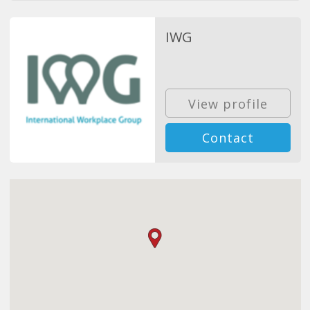
IWG
View profile
Contact