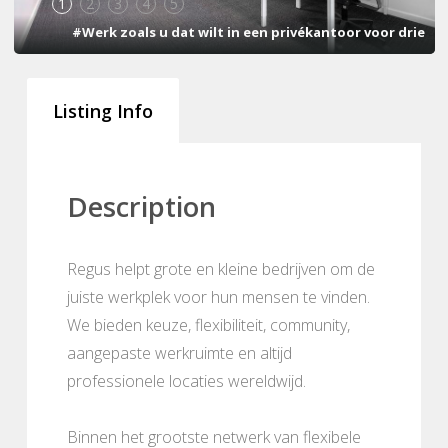
1
2
3
4
5
#Werk zoals u dat wilt in een privékantoor voor drie
Listing Info
Description
Regus helpt grote en kleine bedrijven om de
juiste werkplek voor hun mensen te vinden.
We bieden keuze, flexibiliteit, community,
aangepaste werkruimte en altijd
professionele locaties wereldwijd.
Binnen het grootste netwerk van flexibele