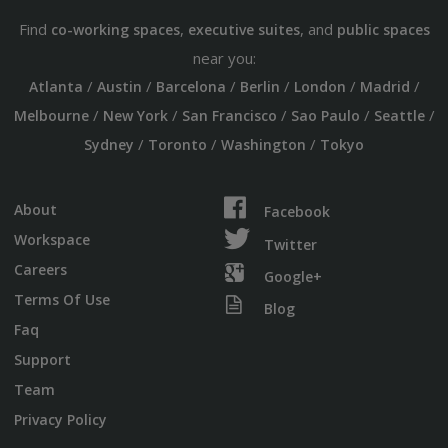
Find
,
, and
co-working spaces
executive suites
public spaces
near you:
/
/
/
/
/
/
Atlanta
Austin
Barcelona
Berlin
London
Madrid
/
/
/
/
/
Melbourne
New York
San Francisco
Sao Paulo
Seattle
/
/
/
Sydney
Toronto
Washington
Tokyo
About
Facebook
Workspace
Twitter
Careers
Google+
Terms Of Use
Blog
Faq
Support
Team
Privacy Policy