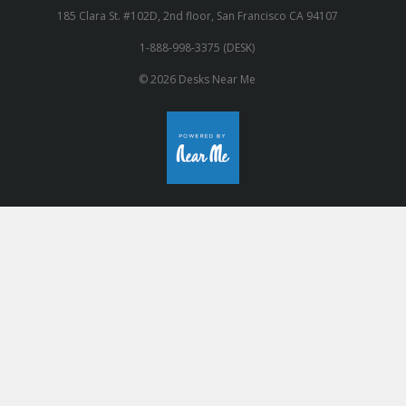
185 Clara St. #102D, 2nd floor, San Francisco CA 94107
1-888-998-3375 (DESK)
© 2026 Desks Near Me