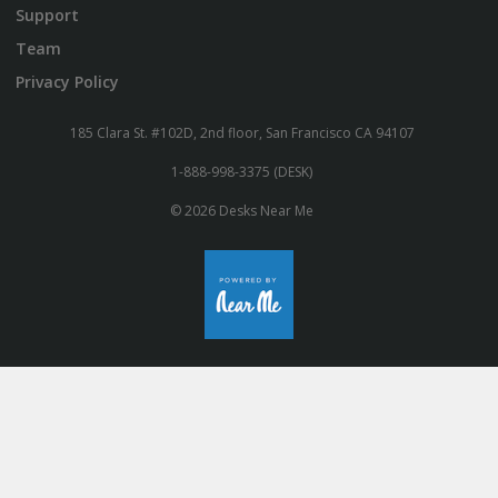
Support
Team
Privacy Policy
185 Clara St. #102D, 2nd floor, San Francisco CA 94107
1-888-998-3375 (DESK)
© 2026 Desks Near Me