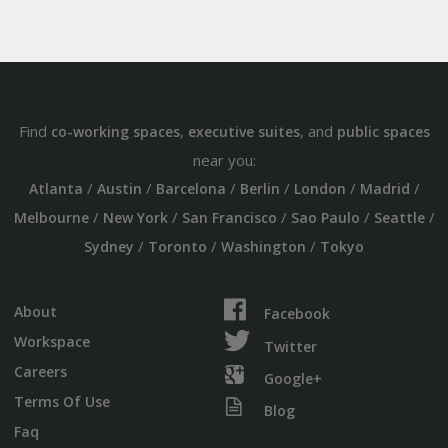
Find
,
, and
co-working spaces
executive suites
public spaces
near you:
/
/
/
/
/
/
Atlanta
Austin
Barcelona
Berlin
London
Madrid
/
/
/
/
/
Melbourne
New York
San Francisco
Sao Paulo
Seattle
/
/
/
Sydney
Toronto
Washington
Tokyo
About
Facebook
Workspace
Twitter
Careers
Google+
Terms Of Use
Blog
Faq