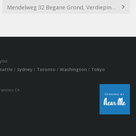
Mendelweg 32 Begane Grond, Verdieping 1 & 2, 2333 CS Leiden, Netherlands
you:
eattle
/
Sydney
/
Toronto
/
Washington
/
Tokyo
Francisco CA