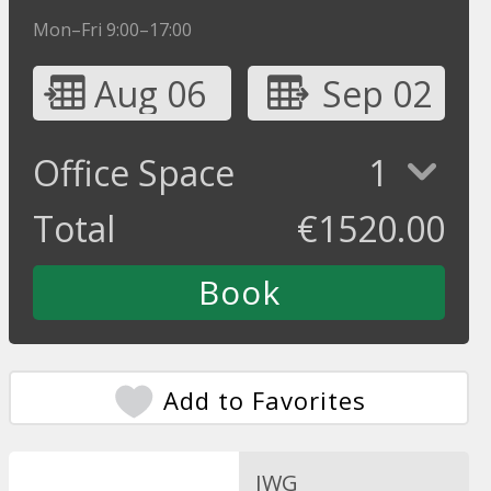
Mon–Fri 9:00–17:00
Aug 06
Sep 02
Office Space
1
Total
€
1520.00
Add to Favorites
IWG