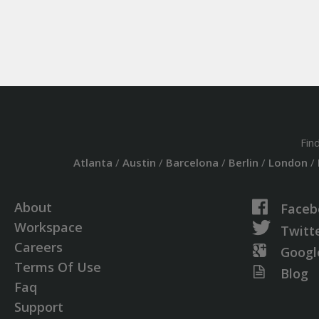
Fin
Atlanta
/
Austin
/
Barcelona
/
Berlin
/
London
/
About
Faceb
Workspace
Twitt
Careers
Googl
Terms Of Use
Blog
Faq
Support