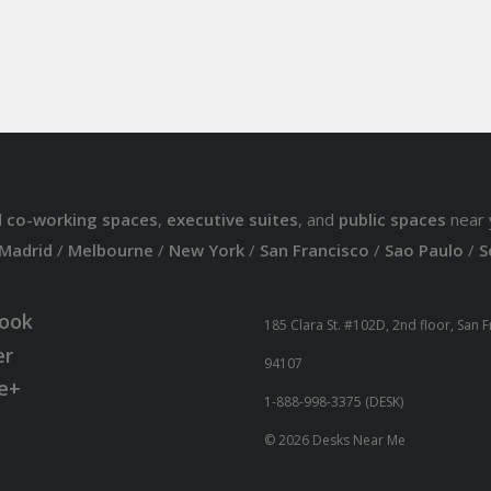
d
co-working spaces
,
executive suites
, and
public spaces
near 
Madrid
/
Melbourne
/
New York
/
San Francisco
/
Sao Paulo
/
S
ook
185 Clara St. #102D, 2nd floor, San 
er
94107
e+
1-888-998-3375 (DESK)
© 2026 Desks Near Me