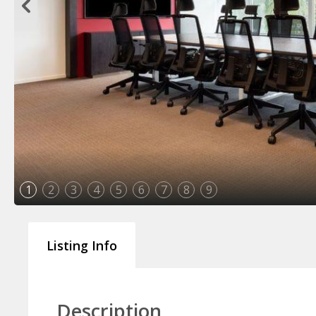
1
2
3
4
5
6
7
8
9
Listing Info
Description