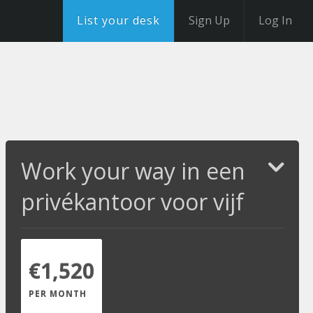
List your desk
Sign Up
Log In
Work your way in een
privékantoor voor vijf
€1,520
PER MONTH