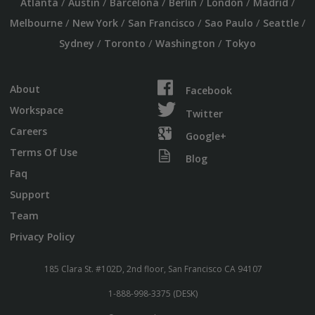
/
/
/
/
/
/
Atlanta
Austin
Barcelona
Berlin
London
Madrid
/
/
/
/
/
Melbourne
New York
San Francisco
Sao Paulo
Seattle
/
/
/
Sydney
Toronto
Washington
Tokyo
About
Facebook
Workspace
Twitter
Careers
Google+
Terms Of Use
Blog
Faq
Support
Team
Privacy Policy
185 Clara St. #102D, 2nd floor, San Francisco CA 94107
1-888-998-3375 (DESK)