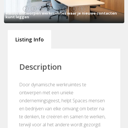
1
2
3
4
5
6
7
8
9
#Mooi ontworpen werkruimtes waar je nieuwe contacten
kunt leggen
Listing Info
Description
Door dynamische werkruimtes te
ontwerpen met een unieke
ondernemingsgeest, helpt Spaces mensen
en bedrijven van elke omvang om beter na
te denken, te creëren en samen te werken,
terwijl voor al het andere wordt gezorgd.