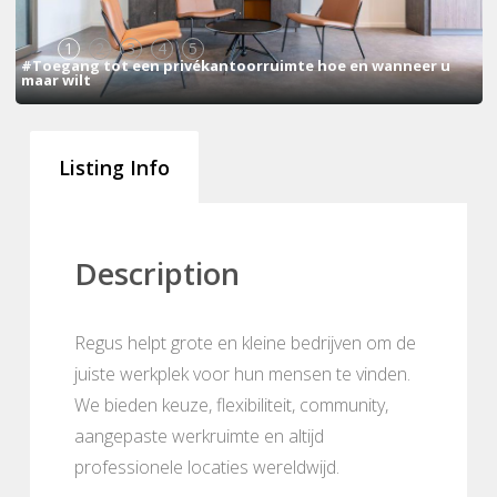
1
2
3
4
5
#Toegang tot een privékantoorruimte hoe en wanneer u
maar wilt
Listing Info
Description
Regus helpt grote en kleine bedrijven om de
juiste werkplek voor hun mensen te vinden.
We bieden keuze, flexibiliteit, community,
aangepaste werkruimte en altijd
professionele locaties wereldwijd.