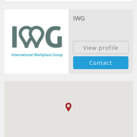
IWG
View profile
Contact