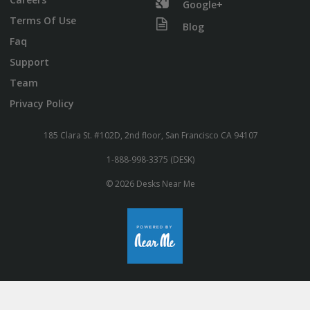
Google+
Terms Of Use
Blog
Faq
Support
Team
Privacy Policy
185 Clara St. #102D, 2nd floor, San Francisco CA 94107
1-888-998-3375 (DESK)
© 2026 Desks Near Me