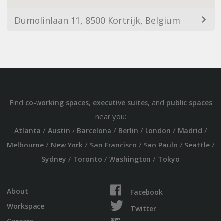
Dumolinlaan 11, 8500 Kortrijk, Belgium
Find
,
, and
co-working spaces
executive suites
public spaces
near you:
/
/
/
/
/
/
Atlanta
Austin
Barcelona
Berlin
London
Madrid
/
/
/
/
/
Melbourne
New York
San Francisco
Sao Paulo
Seattle
/
/
/
Sydney
Toronto
Washington
Tokyo
About
Facebook
Workspace
Twitter
Careers