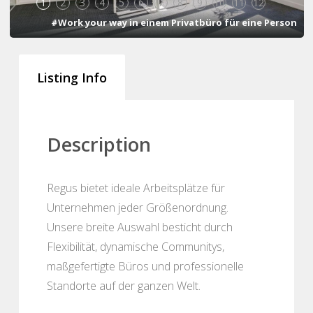
1
2
3
4
5
6
7
8
9
10
11
12
#Work your way in einem Privatbüro für eine Person
Listing Info
Description
Regus bietet ideale Arbeitsplätze für
Unternehmen jeder Größenordnung.
Unsere breite Auswahl besticht durch
Flexibilität, dynamische Communitys,
maßgefertigte Büros und professionelle
Standorte auf der ganzen Welt.