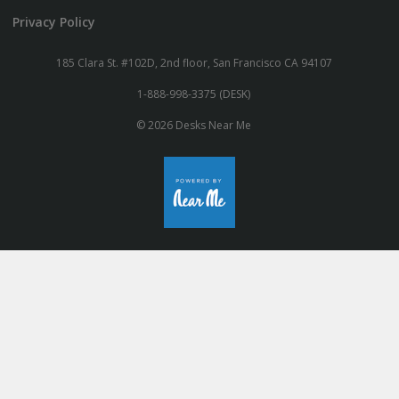
Privacy Policy
185 Clara St. #102D, 2nd floor, San Francisco CA 94107
1-888-998-3375 (DESK)
© 2026 Desks Near Me