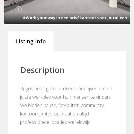
1
2
3
4
5
6
7
8
9
#Work your way in een privékantoor voor jou alleen
Listing Info
Description
Regus helpt grote en kleine bedrijven om de
juiste werkplek voor hun mensen te vinden.
We bieden keuze, flexibiliteit, community,
kantoorruimtes op maat en altijd
professionele locaties wereldwijd.