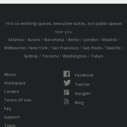
Find
,
, and
co-working spaces
executive suites
public spaces
near you:
/
/
/
/
/
/
Atlanta
Austin
Barcelona
Berlin
London
Madrid
/
/
/
/
/
Melbourne
New York
San Francisco
Sao Paulo
Seattle
/
/
/
Sydney
Toronto
Washington
Tokyo
About
Facebook
Workspace
Twitter
Careers
Google+
Terms Of Use
Blog
Faq
Support
Team