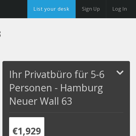
List your desk
Sign Up
Log In
3
Ihr Privatbüro für 5-6
Personen - Hamburg
Neuer Wall 63
€1,929