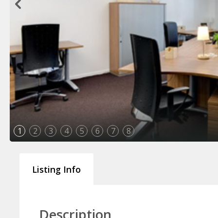
1
2
3
4
5
6
7
8
Listing Info
Description