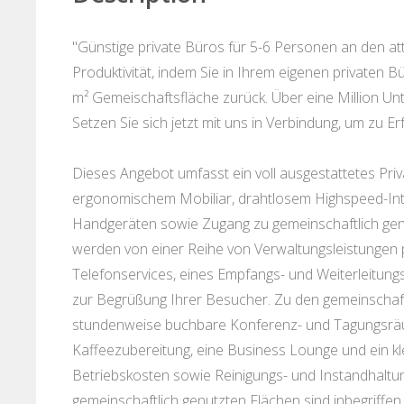
"Günstige private Büros für 5-6 Personen an den attr
Produktivität, indem Sie in Ihrem eigenen privaten B
m² Gemeischaftsfläche zurück. Über eine Million U
Setzen Sie sich jetzt mit uns in Verbindung, um zu E
Dieses Angebot umfasst ein voll ausgestattetes Pr
ergonomischem Mobiliar, drahtlosem Highspeed-Int
Handgeräten sowie Zugang zu gemeinschaftlich genu
werden von einer Reihe von Verwaltungsleistungen pr
Telefonservices, eines Empfangs- und Weiterleitung
zur Begrüßung Ihrer Besucher. Zu den gemeinschaf
stundenweise buchbare Konferenz- und Tagungsräum
Kaffeezubereitung, eine Business Lounge und ein kle
Betriebskosten sowie Reinigungs- und Instandhaltun
gemeinschaftlich genutzten Flächen sind inbegriffen