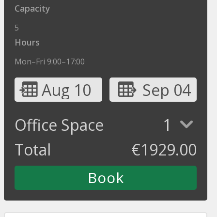
Capacity
5
Hours
Mon–Fri 9:00–17:00
Aug 10
Sep 04
Office Space
1
Total
€
1929.00