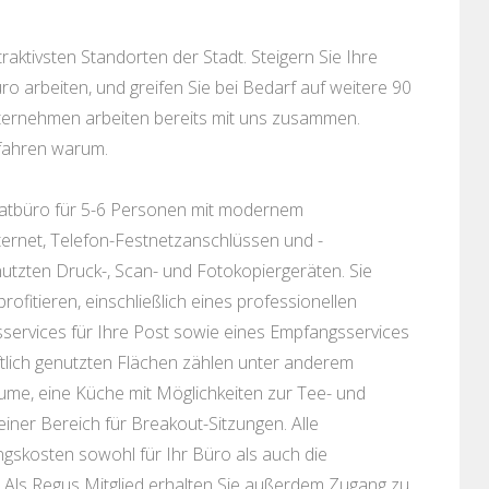
aktivsten Standorten der Stadt. Steigern Sie Ihre
üro arbeiten, und greifen Sie bei Bedarf auf weitere 90
nternehmen arbeiten bereits mit uns zusammen.
rfahren warum.
ivatbüro für 5-6 Personen mit modernem
ernet, Telefon-Festnetzanschlüssen und -
tzten Druck-, Scan- und Fotokopiergeräten. Sie
ofitieren, einschließlich eines professionellen
sservices für Ihre Post sowie eines Empfangsservices
tlich genutzten Flächen zählen unter anderem
e, eine Küche mit Möglichkeiten zur Tee- und
iner Bereich für Breakout-Sitzungen. Alle
gskosten sowohl für Ihr Büro als auch die
. Als Regus Mitglied erhalten Sie außerdem Zugang zu