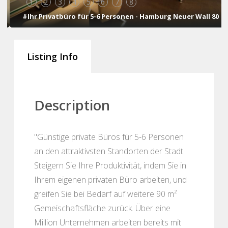
1
2
3
4
5
6
7
8
#Ihr Privatbüro für 5-6 Personen - Hamburg Neuer Wall 80
Listing Info
Description
"Günstige private Büros für 5-6 Personen
an den attraktivsten Standorten der Stadt.
Steigern Sie Ihre Produktivität, indem Sie in
Ihrem eigenen privaten Büro arbeiten, und
greifen Sie bei Bedarf auf weitere 90 m²
Gemeischaftsfläche zurück. Über eine
Million Unternehmen arbeiten bereits mit