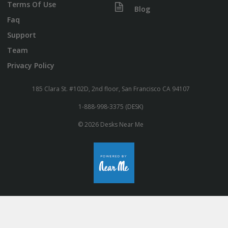
Terms Of Use
Blog
Faq
Support
Team
Privacy Policy
185 Clara St. #102D, 2nd floor, San Francisco CA 94107
1-888-998-3375 (DESK)
© 2026 Desks Near Me