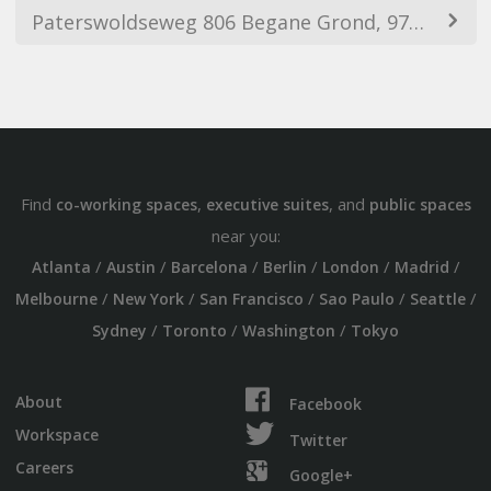
Paterswoldseweg 806 Begane Grond, 9728 BM Groningen, Netherlands
Find
,
, and
co-working spaces
executive suites
public spaces
near you:
/
/
/
/
/
/
Atlanta
Austin
Barcelona
Berlin
London
Madrid
/
/
/
/
/
Melbourne
New York
San Francisco
Sao Paulo
Seattle
/
/
/
Sydney
Toronto
Washington
Tokyo
About
Facebook
Workspace
Twitter
Careers
Google+