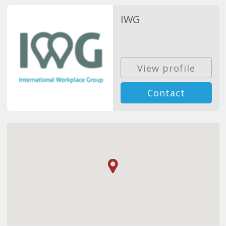
IWG
View profile
Contact