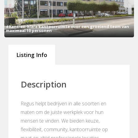
1
2
3
4
5
6
7
#Kant-en-klare kantoorruimte voor een groeiend team van
maximaal 10 personen
Listing Info
Description
Regus helpt bedrijven in alle soorten en
maten om de juiste werkplek voor hun
mensen te vinden. We bieden keuze,
flexibiliteit, community, kantoorruimte op
maat en altijd professionele locaties