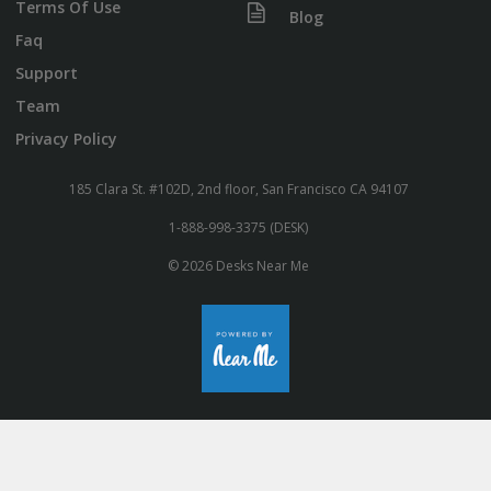
Terms Of Use
Blog
Faq
Support
Team
Privacy Policy
185 Clara St. #102D, 2nd floor, San Francisco CA 94107
1-888-998-3375 (DESK)
© 2026 Desks Near Me