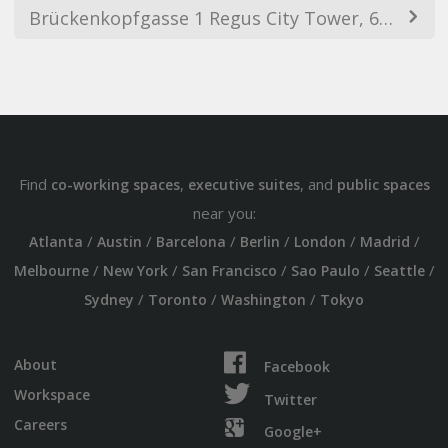
Brückenkopfgasse 1 Regus City Tower, 6. Stock, 8020 Graz, Austria
Find
,
, and
co-working spaces
executive suites
public spaces
near you:
/
/
/
/
/
/
Atlanta
Austin
Barcelona
Berlin
London
Madrid
/
/
/
/
/
Melbourne
New York
San Francisco
Sao Paulo
Seattle
/
/
/
Sydney
Toronto
Washington
Tokyo
About
Facebook
Workspace
Twitter
Careers
Google+