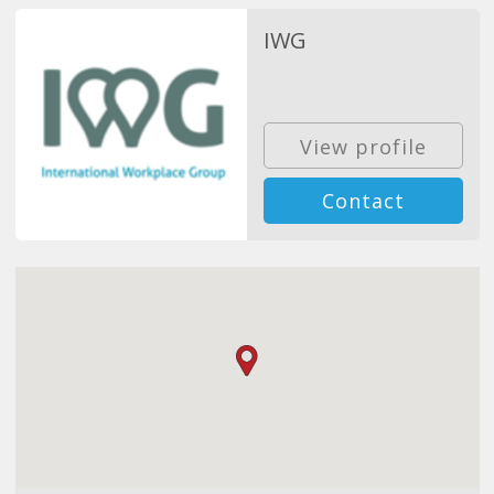
IWG
View profile
Contact