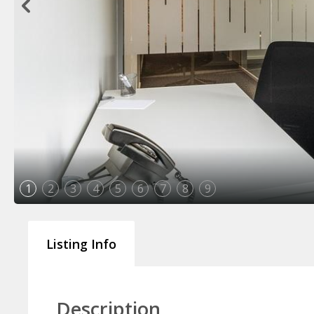
1
2
3
4
5
6
7
8
9
Listing Info
Description