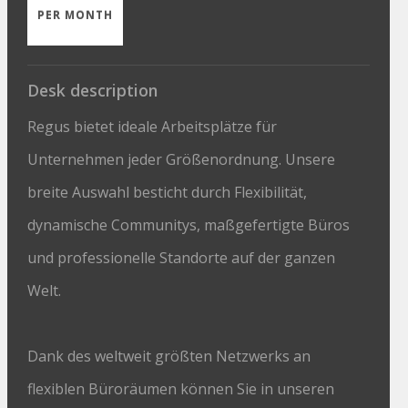
PER MONTH
Desk description
Regus bietet ideale Arbeitsplätze für
Unternehmen jeder Größenordnung. Unsere
breite Auswahl besticht durch Flexibilität,
dynamische Communitys, maßgefertigte Büros
und professionelle Standorte auf der ganzen
Welt.
Dank des weltweit größten Netzwerks an
flexiblen Büroräumen können Sie in unseren