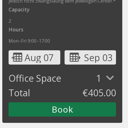
jedoch nicht zwangsläufig dem jeweiligen Center.*
Capacity
2
Hours
Mon–Fri 9:00–17:00
Aug 07
Sep 03
Office Space
1
Total
€
405.00