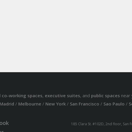
d
co-working spaces
,
executive suites
, and
public spaces
near 
Madrid
/
Melbourne
/
New York
/
San Francisco
/
Sao Paulo
/
S
ook
185 Clara St. #102D, 2nd floor, San 