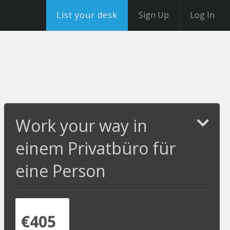
List your desk
Sign Up
Log In
Work your way in
einem Privatbüro für
eine Person
€405