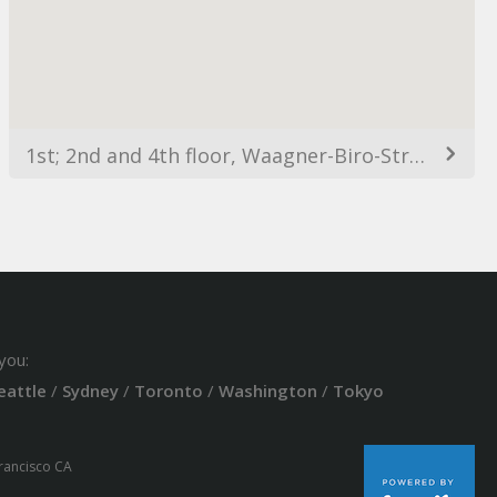
1st; 2nd and 4th floor, Waagner-Biro-Straße 47, 8020 Graz, Austria
you:
eattle
/
Sydney
/
Toronto
/
Washington
/
Tokyo
Francisco CA