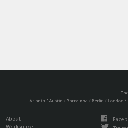
Fin
Atlanta
/
Austin
/
Barcelona
/
Berlin
/
London
/
About
Faceb
Workspace