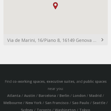
Via de Marini, 16/Piano 8, 16149 Genova GE, Italy
Find
,
, and
co-working spaces
executive suites
public spaces
near you:
/
/
/
/
/
/
Atlanta
Austin
Barcelona
Berlin
London
Madrid
/
/
/
/
/
Melbourne
New York
San Francisco
Sao Paulo
Seattle
/
/
/
Sydney
Toronto
Washington
Tokyo