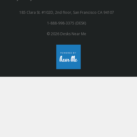
185 Clara St. #102D, 2nd floor, San Francisco CA 94107
1-888-998-3375 (DESK)
© 2026 Desks Near Me