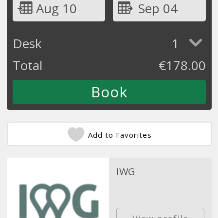
Aug 10
Sep 04
Desk
1
Total
€
178.00
Add to Favorites
IWG