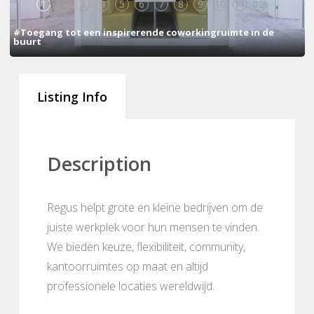
1
2
3
4
5
6
7
8
9
10
11
12
13
#Toegang tot een inspirerende coworkingruimte in de
buurt
Listing Info
Description
Regus helpt grote en kleine bedrijven om de
juiste werkplek voor hun mensen te vinden.
We bieden keuze, flexibiliteit, community,
kantoorruimtes op maat en altijd
professionele locaties wereldwijd.