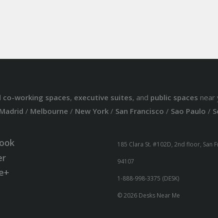
d
co-working spaces
,
executive suites
, and
public spaces
near 
Madrid
/
Melbourne
/
New York
/
San Francisco
/
Sao Paulo
/
S
ook
185 Clara St. #102D, 2nd floor, San 
er
94107
e+
1-888-998-3375 (DESK)
© 2026 Desks Near Me