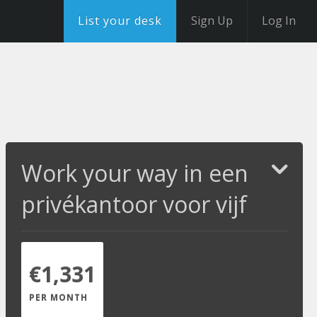
List your desk
Sign Up
Log In
Work your way in een
privékantoor voor vijf
€1,331
PER MONTH