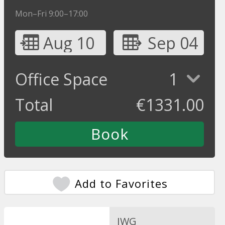
Mon–Fri 9:00–17:00
Aug 10
Sep 04
Office Space
1
Total
€
1331.00
Add to Favorites
IWG