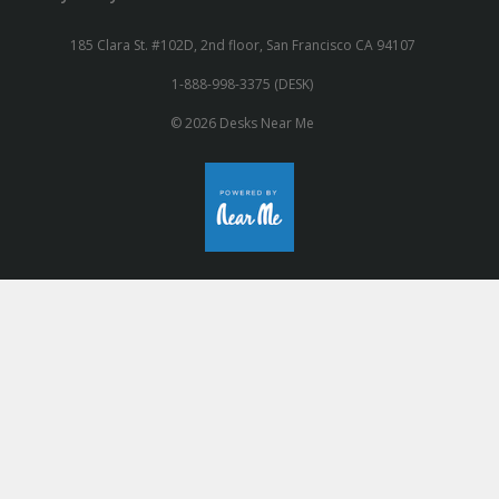
185 Clara St. #102D, 2nd floor, San Francisco CA 94107
1-888-998-3375 (DESK)
© 2026 Desks Near Me