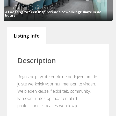
1
2
3
4
5
6
#Toegang tot een inspirerende coworkingruimte in de
buurt
Listing Info
Description
Regus helpt grote en kleine bedrijven om de
juiste werkplek voor hun mensen te vinden.
We bieden keuze, flexibiliteit, community,
kantoorruimtes op maat en altijd
professionele locaties wereldwijd.