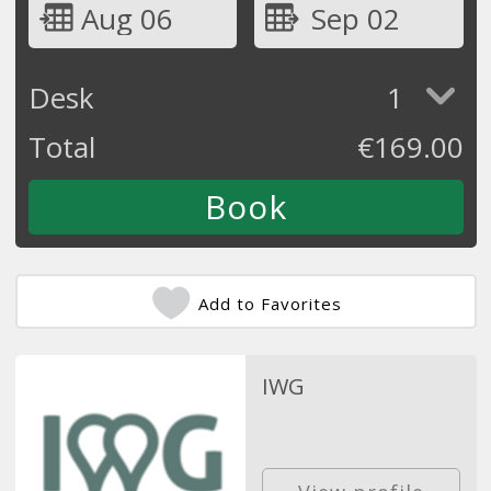
Aug 06
Sep 02
Desk
1
Total
€
169.00
Add to Favorites
IWG