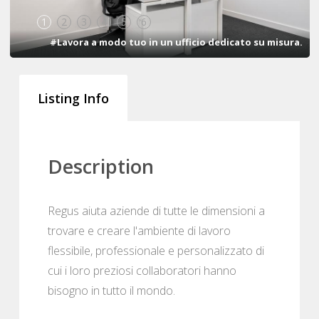
1
2
3
4
5
6
#Lavora a modo tuo in un ufficio dedicato su misura.
Listing Info
Description
Regus aiuta aziende di tutte le dimensioni a
trovare e creare l'ambiente di lavoro
flessibile, professionale e personalizzato di
cui i loro preziosi collaboratori hanno
bisogno in tutto il mondo.