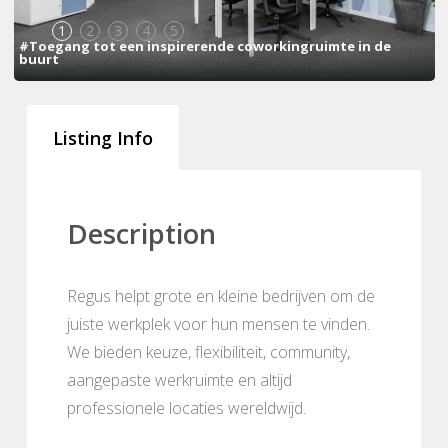
1
2
3
4
5
#Toegang tot een inspirerende coworkingruimte in de
buurt
Listing Info
Description
Regus helpt grote en kleine bedrijven om de
juiste werkplek voor hun mensen te vinden.
We bieden keuze, flexibiliteit, community,
aangepaste werkruimte en altijd
professionele locaties wereldwijd.