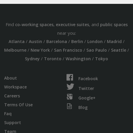
Find
,
, and
co-working spaces
executive suites
public spaces
near you:
/
/
/
/
/
/
Atlanta
Austin
Barcelona
Berlin
London
Madrid
/
/
/
/
/
Melbourne
New York
San Francisco
Sao Paulo
Seattle
/
/
/
Sydney
Toronto
Washington
Tokyo
About
Facebook
Workspace
Twitter
Careers
Google+
Terms Of Use
Blog
Faq
Support
Team