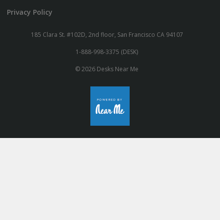
Privacy Policy
185 Clara St. #102D, 2nd floor, San Francisco CA 94107
1-888-998-3375 (DESK)
© 2026 Desks Near Me