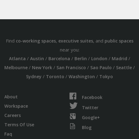
Find
,
, and
co-working spaces
executive suites
public spaces
near you:
/
/
/
/
/
/
Atlanta
Austin
Barcelona
Berlin
London
Madrid
/
/
/
/
/
Melbourne
New York
San Francisco
Sao Paulo
Seattle
/
/
/
Sydney
Toronto
Washington
Tokyo
About
Facebook
Workspace
Twitter
Careers
Google+
Terms Of Use
Blog
Faq