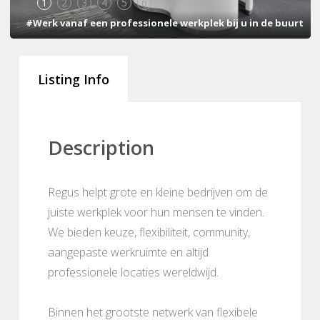
1
2
3
4
5
6
#Werk vanaf een professionele werkplek bij u in de buurt
Listing Info
Description
Regus helpt grote en kleine bedrijven om de
juiste werkplek voor hun mensen te vinden.
We bieden keuze, flexibiliteit, community,
aangepaste werkruimte en altijd
professionele locaties wereldwijd.
Binnen het grootste netwerk van flexibele