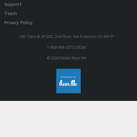
Support
Team
Privacy Policy
185 Clara St. #102D, 2nd floor, San Francisco CA 94107
1-888-998-3375 (DESK)
© 2026 Desks Near Me