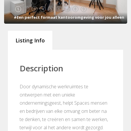
1
2
3
4
5
6
7
8
9
#Een perfect formaat kantooromgeving voor jou alleen
Listing Info
Description
Door dynamische werkruimtes te
ontwerpen met een unieke
ondernemingsgeest, helpt Spaces mensen
en bedrijven van elke omvang om beter na
te denken, te creëren en samen te werken,
terwijl voor al het andere wordt gezorgd.