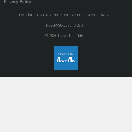
Privacy Policy
185 Clara St. #102D, 2nd floor, San Francisco CA 94107
1-888-998-3375 (DESK)
© 2026 Desks Near Me