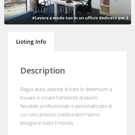
1
2
3
4
5
6
7
#Lavora a modo tuo in un ufficio dedicato per 3
Listing Info
Description
Regus aiuta aziende di tutte le dimensioni a
trovare e creare l'ambiente di lavoro
flessibile, professionale e personalizzato di
cui i loro preziosi collaboratori hanno
bisogno in tutto il mondo.