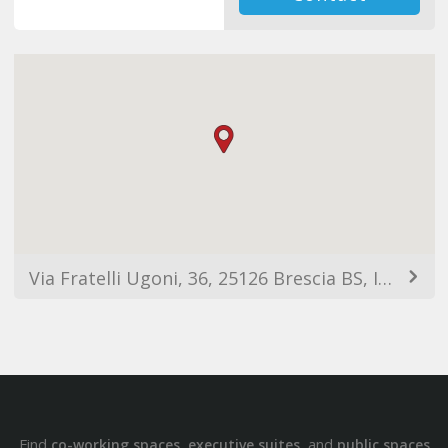
Via Fratelli Ugoni, 36, 25126 Brescia BS, Italy
Find
,
, and
co-working spaces
executive suites
public spaces