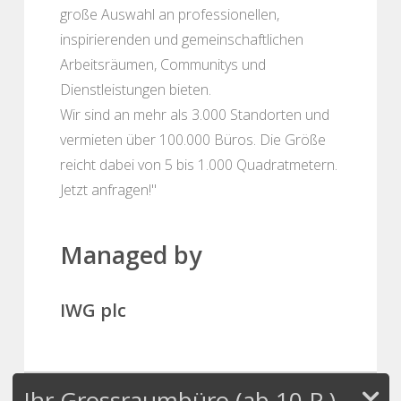
große Auswahl an professionellen,
inspirierenden und gemeinschaftlichen
Arbeitsräumen, Communitys und
Dienstleistungen bieten.
Wir sind an mehr als 3.000 Standorten und
vermieten über 100.000 Büros. Die Größe
reicht dabei von 5 bis 1.000 Quadratmetern.
Jetzt anfragen!"
Managed by
IWG plc
Ihr Grossraumbüro (ab 10 P.)