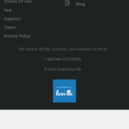
Terms Of Use
Blog
Faq
Support
Team
Privacy Policy
185 Clara St. #102D, 2nd floor, San Francisco CA 94107
1-888-998-3375 (DESK)
© 2026 Desks Near Me