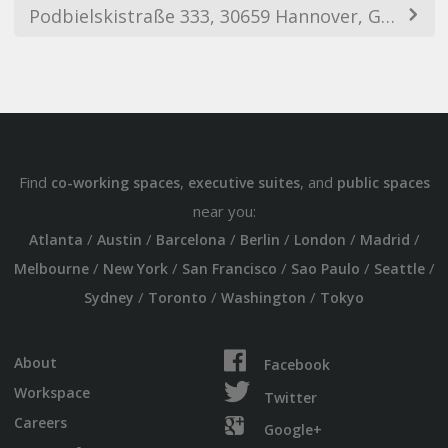
Podbielskistraße 333, 30659 Hannover, Germany
Find
,
, and
co-working spaces
executive suites
public spaces
near you:
/
/
/
/
/
/
Atlanta
Austin
Barcelona
Berlin
London
Madrid
/
/
/
/
/
Melbourne
New York
San Francisco
Sao Paulo
Seattle
/
/
/
Sydney
Toronto
Washington
Tokyo
About
Facebook
Workspace
Twitter
Careers
Google+