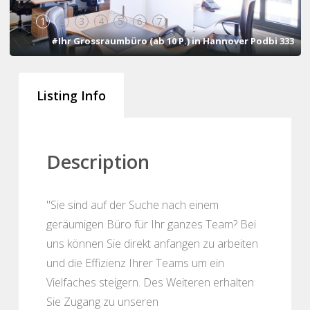
1
2
3
4
5
6
7
#Ihr Grossraumbüro (ab 10 P.) in Hannover Podbi 333
Listing Info
Description
"Sie sind auf der Suche nach einem
geräumigen Büro für Ihr ganzes Team? Bei
uns können Sie direkt anfangen zu arbeiten
und die Effizienz Ihrer Teams um ein
Vielfaches steigern. Des Weiteren erhalten
Sie Zugang zu unseren