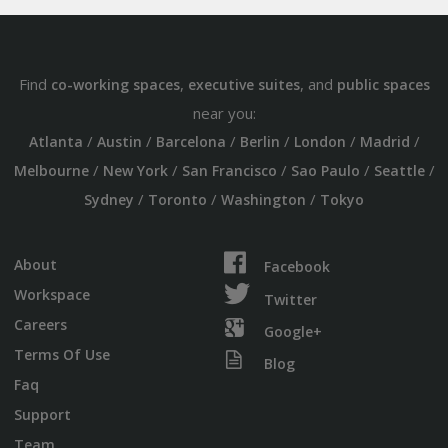
Find
,
, and
co-working spaces
executive suites
public spaces
near you:
/
/
/
/
/
/
Atlanta
Austin
Barcelona
Berlin
London
Madrid
/
/
/
/
/
Melbourne
New York
San Francisco
Sao Paulo
Seattle
/
/
/
Sydney
Toronto
Washington
Tokyo
About
Facebook
Workspace
Twitter
Careers
Google+
Terms Of Use
Blog
Faq
Support
Team