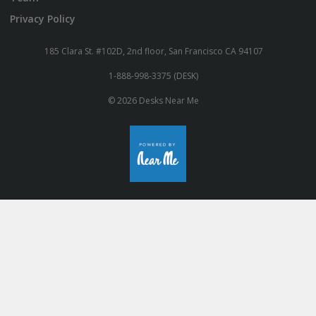
Privacy Policy
185 Clara St. #102D, 2nd floor, San Francisco CA 94107
1-888-998-3375 (DESK)
© 2026 Desks Near Me