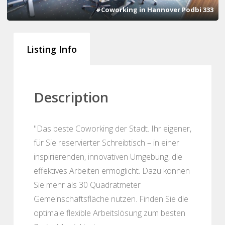
#Coworking in Hannover Podbi 333
Listing Info
Description
"Das beste Coworking der Stadt. Ihr eigener,
für Sie reservierter Schreibtisch – in einer
inspirierenden, innovativen Umgebung, die
effektives Arbeiten ermöglicht. Dazu können
Sie mehr als 30 Quadratmeter
Gemeinschaftsfläche nutzen. Finden Sie die
optimale flexible Arbeitslösung zum besten