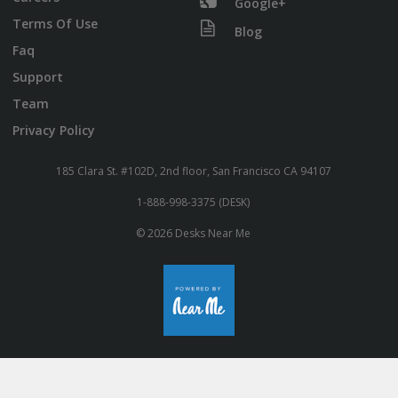
Google+
Terms Of Use
Blog
Faq
Support
Team
Privacy Policy
185 Clara St. #102D, 2nd floor, San Francisco CA 94107
1-888-998-3375 (DESK)
© 2026 Desks Near Me