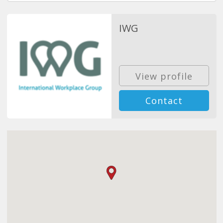
IWG
View profile
Contact