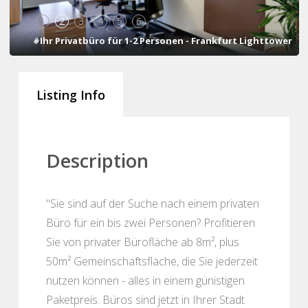
1
2
3
4
5
6
#Ihr Privatbüro für 1-2 Personen - Frankfurt Lighttower
Listing Info
Description
"Sie sind auf der Suche nach einem privaten
Büro für ein bis zwei Personen? Profitieren
Sie von privater Bürofläche ab 8m², plus
50m² Gemeinschaftsfläche, die Sie jederzeit
nutzen können - alles in einem günistigen
Paketpreis. Büros sind jetzt in Ihrer Stadt