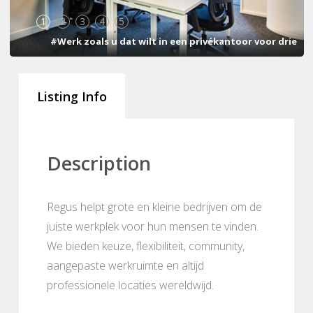
1
2
3
4
5
#Werk zoals u dat wilt in een privékantoor voor drie
Listing Info
Description
Regus helpt grote en kleine bedrijven om de
juiste werkplek voor hun mensen te vinden.
We bieden keuze, flexibiliteit, community,
aangepaste werkruimte en altijd
professionele locaties wereldwijd.