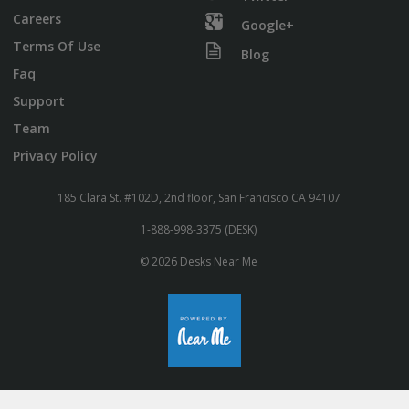
Careers
Google+
Terms Of Use
Blog
Faq
Support
Team
Privacy Policy
185 Clara St. #102D, 2nd floor, San Francisco CA 94107
1-888-998-3375 (DESK)
© 2026 Desks Near Me