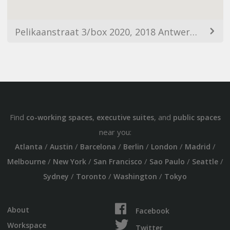
Pelikaanstraat 3/box 2020, 2018 Antwerpen, Belgium
Find
,
, and
co-working spaces
executive suites
public spaces
near you:
/
/
/
/
/
/
Atlanta
Austin
Barcelona
Berlin
London
Madrid
/
/
/
/
/
Melbourne
New York
San Francisco
Sao Paulo
Seattle
/
/
/
Sydney
Toronto
Washington
Tokyo
About
Facebook
Workspace
Twitter