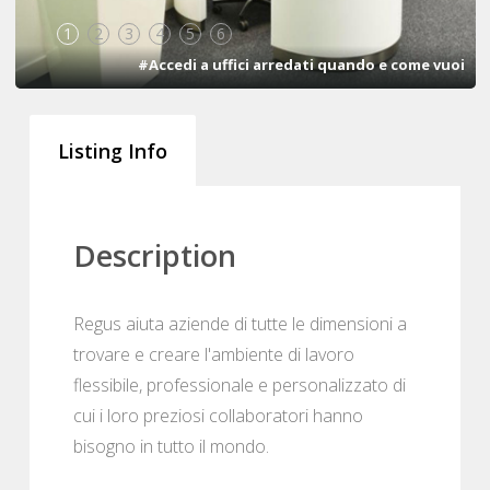
1
2
3
4
5
6
#Accedi a uffici arredati quando e come vuoi
Listing Info
Description
Regus aiuta aziende di tutte le dimensioni a
trovare e creare l'ambiente di lavoro
flessibile, professionale e personalizzato di
cui i loro preziosi collaboratori hanno
bisogno in tutto il mondo.