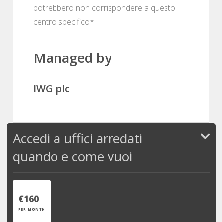
potrebbero non corrispondere a questo
centro specifico*
Managed by
IWG plc
Accedi a uffici arredati
quando e come vuoi
€160
PER MONTH