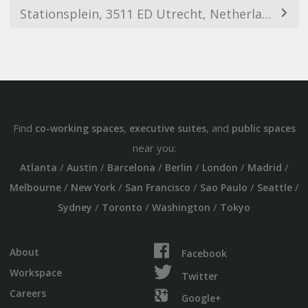
Stationsplein, 3511 ED Utrecht, Netherlands
Find
,
, and
co-working spaces
executive suites
public spaces
near you:
/
/
/
/
/
/
Atlanta
Austin
Barcelona
Berlin
London
Madrid
/
/
/
/
/
Melbourne
New York
San Francisco
Sao Paulo
Seattle
/
/
/
Sydney
Toronto
Washington
Tokyo
About
Facebook
Workspace
Twitter
Careers
Google+