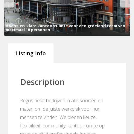
1
2
3
4
#Kant-en-klare kantoorruimte voor een groeiend team van
maximaal 10 personen
Listing Info
Description
Regus helpt bedrijven in alle soorten en
maten om de juiste werkplek voor hun
mensen te vinden. We bieden keuze,
flexibiliteit, community, kantoorruimte op
maat en altijd professionele locaties