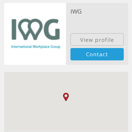
IWG
View profile
Contact