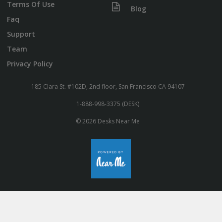
Terms Of Use
Blog
Faq
Support
Team
Privacy Policy
185 Clara St. #102D, 2nd floor, San Francisco CA 94107
1-888-998-3375 (DESK)
© 2026 Desks Near Me