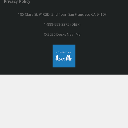
Privacy Policy
185 Clara St. #102D, 2nd floor, San Francisco CA 94107
1-888-998-3375 (DESK)
© 2026 Desks Near Me