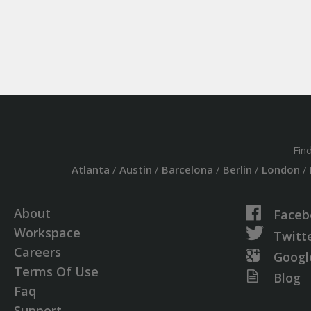
Fin
Atlanta
/
Austin
/
Barcelona
/
Berlin
/
London
/
About
Faceb
Workspace
Twitt
Careers
Googl
Terms Of Use
Blog
Faq
Support