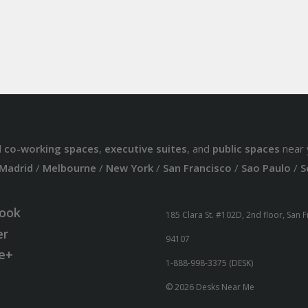
d
co-working spaces
,
executive suites
, and
public spaces
near 
Madrid
/
Melbourne
/
New York
/
San Francisco
/
Sao Paulo
/
S
ook
185 Clara St. #102D, 2nd floor, San 
er
94107
e+
1-888-998-3375 (DESK)
© 2026 Desks Near Me