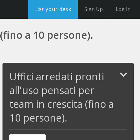
List your desk
Sign Up
Log In
 (fino a 10 persone).
Uffici arredati pronti
all'uso pensati per
team in crescita (fino a
10 persone).