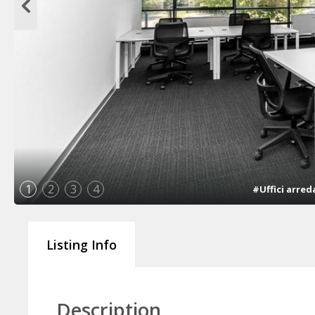
1
2
3
4
#Uffici arred
Listing Info
Description