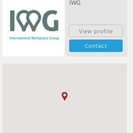
IWG
View profile
Contact