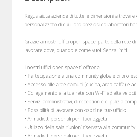
Regus aiuta aziende di tutte le dimensioni a trovare e
personalizzato di cui i loro preziosi collaboratori h
Grazie ai nostri uffici open space, parte della rete di
lavorare dove, quando e come vuoi. Senza limiti.
I nostri uffici open space ti offrono:
• Partecipazione a una community globale di profess
• Accesso alle aree comuni (cucina, area caffè) e acc
• Collegamento alla tua rete con Wi-Fi ad alta velocit
• Servizi amministrativi, di reception e di pulizia com
• Possibilità di lavorare con ospiti nel tuo ufficio
• Armadietti personali per i tuoi oggetti
• Utilizzo della sala riunioni riservata alla communit
• Armadietti personali per i tuoi oggetti