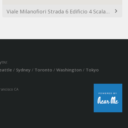
Viale Milanofiori Strada 6 Edificio 4 Scala 1 Piano 1, 20090 Milano MI, Italy
you:
eattle
/
Sydney
/
Toronto
/
Washington
/
Tokyo
Francisco CA