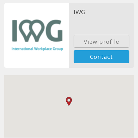
IWG
View profile
Contact