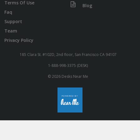
Terms Of Use
Blog
Faq
Support
Team
Privacy Policy
185 Clara St. #102D, 2nd floor, San Francisco CA 94107
1-888-998-3375 (DESK)
© 2026 Desks Near Me