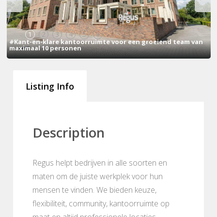
1
2
3
4
5
6
#Kant-en-klare kantoorruimte voor een groeiend team van
maximaal 10 personen
Listing Info
Description
Regus helpt bedrijven in alle soorten en
maten om de juiste werkplek voor hun
mensen te vinden. We bieden keuze,
flexibiliteit, community, kantoorruimte op
maat en altijd professionele locaties