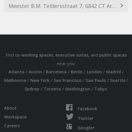
Meester B.M. Teldersstraat 7, 6842 CT Arnhem, Netherlands
Find
,
, and
co-working spaces
executive suites
public spaces
near you:
/
/
/
/
/
/
Atlanta
Austin
Barcelona
Berlin
London
Madrid
/
/
/
/
/
Melbourne
New York
San Francisco
Sao Paulo
Seattle
/
/
/
Sydney
Toronto
Washington
Tokyo
About
Facebook
Workspace
Twitter
Careers
Google+